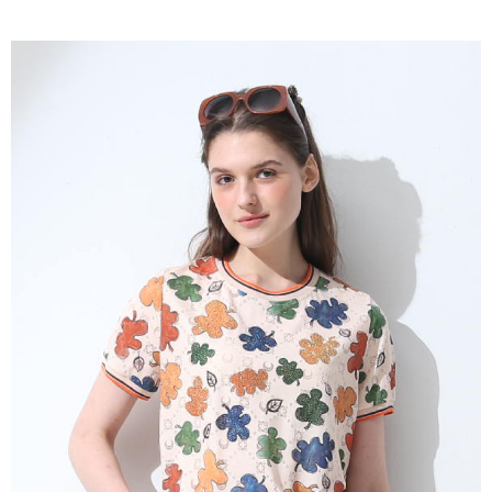
成交易。
ATM付款
AFTEE先享後付是「在收到商品之後才付款」的支付方式。 讓您購物簡單
3.實際核准額度、可分期數及費用金額請依後續交易確認頁面所載為準。
便利好安心！
4.訂單成立30分鐘內，如未前往確認交易或遇審核未通過，訂單將自動取
１．簡單：不需註冊會員、不需綁卡、不需儲值。
運送方式
消。如遇「轉專審核」未通過狀況，表示未達大哥付你分期系統評分，恕無
２．便利：只要手機號碼，簡訊認證，即可結帳。
法說明評估內容。
３．安心：先確認商品／服務後，再付款。
全家取貨付款
【繳款方式說明】
1.分期款項不併入電信帳單，「大哥付你分期」於每月結算日後寄送繳費提
每筆NT$120，滿NT$2,000(含以上)免運費
【「AFTEE先享後付」結帳流程】
醒簡訊。
１．於結帳方式選擇「AFTEE先享後付」後，將跳轉至「AFTEE先享後付」
2.透過簡訊連結打開帳單後，可選擇「超商條碼／台灣大直營門市／銀行轉
7-11取貨付款
結帳頁面，進行簡訊認證並確認金額後，即可完成結帳。
帳／街口支付／iPASS MONEY」等通路繳費。
２．訂單成立數日內，您將收到繳費通知簡訊。
每筆NT$120，滿NT$2,000(含以上)免運費
３．收到繳費通知簡訊後14天內，點擊此簡訊中的連結，可透過四大超商／
【注意事項】
ATM／網路銀行／等多元方式進行付款，方視為交易完成。
宅配
1.本服務係由「台灣大哥大股份有限公司」（以下簡稱本公司）所提供，讓
※ 請注意：結帳手續完成當下不需立刻繳費，但若您需要取消訂單，請聯絡
用戶於交易時，得透過本服務購買商品或服務，並由商店將買賣／分期付款
每筆NT$120，滿NT$2,000(含以上)免運費
購買商品的店家。未經商家同意取消之訂單仍視為有效，需透過AFTEE先享
買賣價金債權讓與本公司後，依約使用本公司帳單繳交帳款。
後付繳納相關費用。
2.基於同意付款使用「大哥付你分期」之契約關係目的，商店將以您的個人
※ 交易是否成功請以「AFTEE先享後付 」之結帳頁面顯示為準，若有關於
資料（包含姓名、電話或地址）提供予台灣大哥大進項蒐集、處理及利用，
是否繳費成功／繳費後需取消欲退款等相關疑問，請聯繫「AFTEE先享後付
由本公司與您本人進行分期帳單所需資料之確認、核對及更正。
客戶支援中心」
https://netprotections.freshdesk.com/support/home
3.完整用戶服務條款，請詳閱以下連結：
https://oppay.tw/userRule
【注意事項】
１．透過由恩沛科技股份有限公司提供之「AFTEE先享後付」服務完成之交
易，需依本服務之必要範圍內提供個人資料，並將交易相關給付款項請求債
權轉讓予恩沛科技股份有限公司。
２．關於個人資料處理事宜，請瀏覽以下網址：
https://aftee.tw/terms/#terms3