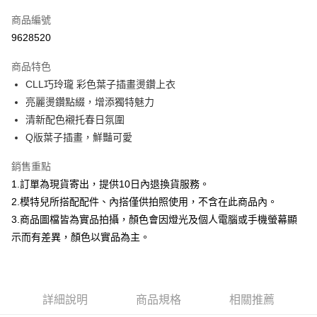
信用卡一次付款
商品編號
信用卡分期付款
9628520
3 期 0 利率 每期
NT$232
21家銀行
商品特色
合作金庫商業銀行
第一商業銀行
超商取貨付款
CLL巧玲瓏 彩色葉子插畫燙鑽上衣
華南商業銀行
彰化商業銀行
亮麗燙鑽點綴，增添獨特魅力
LINE Pay
上海商業儲蓄銀行
台北富邦商業銀行
國泰世華商業銀行
兆豐國際商業銀行
清新配色襯托春日氛圍
Apple Pay
臺灣中小企業銀行
台中商業銀行
Q版葉子插畫，鮮豔可愛
匯豐（台灣）商業銀行
華泰商業銀行
街口支付
聯邦商業銀行
遠東國際商業銀行
銷售重點
元大商業銀行
永豐商業銀行
悠遊付
1.訂單為現貨寄出，提供10日內退換貨服務。
玉山商業銀行
星展（台灣）商業銀行
2.模特兒所搭配配件、內搭僅供拍照使用，不含在此商品內。
台新國際商業銀行
中國信託商業銀行
Google Pay
3.商品圖檔皆為實品拍攝，顏色會因燈光及個人電腦或手機螢幕顯
台灣樂天信用卡公司
大哥付你分期
示而有差異，顏色以實品為主。
相關說明
【大哥付你分期使用說明】
AFTEE先享後付
1.本服務由台灣大哥大提供，台灣大哥大用戶可立即使用無須另外申請。
2.付款方式選擇「大哥付你分期」，訂單成立後會自動跳轉到大哥付的交易
相關說明
詳細說明
商品規格
相關推薦
流程，驗證手機門號後，選擇欲分期的期數、繳款截止日，確認付款後即完
【關於「AFTEE先享後付」】