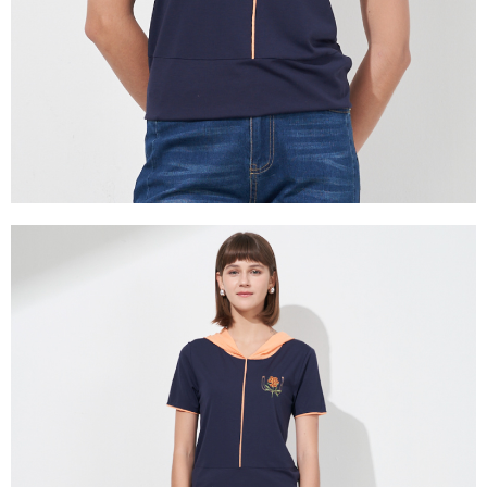
https://aftee.tw/terms/#terms3
３．未成年的使用者請事先徵得法定代理人或監護人之同意方可使用
「AFTEE先享後付」，若未經同意申辦者引起之損失，本公司不負相關責
任。
４．使用「AFTEE先享後付」時，將依據個別帳號之用戶狀況，依本公司即
時審查核予不同之上限額度；若仍有額度不足之情形，本公司將視審查結果
請求用戶進行身份認證。
５．嚴禁一人註冊多個帳號或使用他人資訊註冊。若發現惡意使用之情形，
恩沛科技股份有限公司將有權停止該用戶之使用額度並採取法律行動。