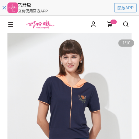
巧玲瓏
開啟APP
立刻使用官方APP
0
1
/
10