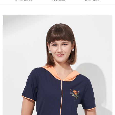
流程，驗證手機門號後，選擇欲分期的期數、繳款截止日，確認付款後即完
【關於「AFTEE先享後付」】
成交易。
ATM付款
AFTEE先享後付是「在收到商品之後才付款」的支付方式。 讓您購物簡單
3.實際核准額度、可分期數及費用金額請依後續交易確認頁面所載為準。
便利好安心！
4.訂單成立30分鐘內，如未前往確認交易或遇審核未通過，訂單將自動取
１．簡單：不需註冊會員、不需綁卡、不需儲值。
運送方式
消。如遇「轉專審核」未通過狀況，表示未達大哥付你分期系統評分，恕無
２．便利：只要手機號碼，簡訊認證，即可結帳。
法說明評估內容。
３．安心：先確認商品／服務後，再付款。
全家取貨付款
【繳款方式說明】
1.分期款項不併入電信帳單，「大哥付你分期」於每月結算日後寄送繳費提
每筆NT$120，滿NT$2,000(含以上)免運費
【「AFTEE先享後付」結帳流程】
醒簡訊。
１．於結帳方式選擇「AFTEE先享後付」後，將跳轉至「AFTEE先享後付」
2.透過簡訊連結打開帳單後，可選擇「超商條碼／台灣大直營門市／銀行轉
7-11取貨付款
結帳頁面，進行簡訊認證並確認金額後，即可完成結帳。
帳／街口支付／iPASS MONEY」等通路繳費。
２．訂單成立數日內，您將收到繳費通知簡訊。
每筆NT$120，滿NT$2,000(含以上)免運費
３．收到繳費通知簡訊後14天內，點擊此簡訊中的連結，可透過四大超商／
【注意事項】
ATM／網路銀行／等多元方式進行付款，方視為交易完成。
宅配
1.本服務係由「台灣大哥大股份有限公司」（以下簡稱本公司）所提供，讓
※ 請注意：結帳手續完成當下不需立刻繳費，但若您需要取消訂單，請聯絡
用戶於交易時，得透過本服務購買商品或服務，並由商店將買賣／分期付款
每筆NT$120，滿NT$2,000(含以上)免運費
購買商品的店家。未經商家同意取消之訂單仍視為有效，需透過AFTEE先享
買賣價金債權讓與本公司後，依約使用本公司帳單繳交帳款。
後付繳納相關費用。
2.基於同意付款使用「大哥付你分期」之契約關係目的，商店將以您的個人
※ 交易是否成功請以「AFTEE先享後付 」之結帳頁面顯示為準，若有關於
資料（包含姓名、電話或地址）提供予台灣大哥大進項蒐集、處理及利用，
是否繳費成功／繳費後需取消欲退款等相關疑問，請聯繫「AFTEE先享後付
由本公司與您本人進行分期帳單所需資料之確認、核對及更正。
客戶支援中心」
https://netprotections.freshdesk.com/support/home
3.完整用戶服務條款，請詳閱以下連結：
https://oppay.tw/userRule
【注意事項】
１．透過由恩沛科技股份有限公司提供之「AFTEE先享後付」服務完成之交
易，需依本服務之必要範圍內提供個人資料，並將交易相關給付款項請求債
權轉讓予恩沛科技股份有限公司。
２．關於個人資料處理事宜，請瀏覽以下網址：