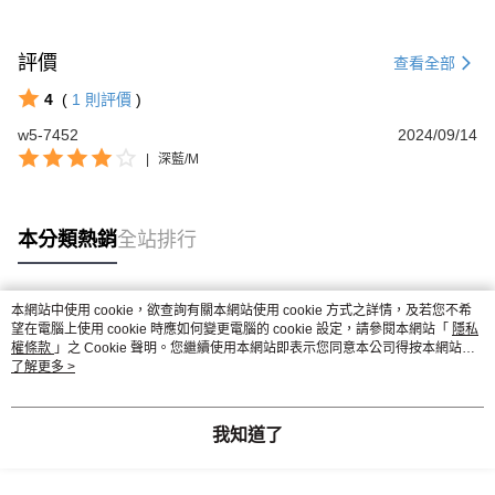
評價
查看全部
4
(
1
則評價
)
w5-7452
2024/09/14
|
深藍/M
本分類熱銷
全站排行
本網站中使用 cookie，欲查詢有關本網站使用 cookie 方式之詳情，及若您不希
熱門標籤
望在電腦上使用 cookie 時應如何變更電腦的 cookie 設定，請參閱本網站「
隱私
權條款
」之 Cookie 聲明。您繼續使用本網站即表示您同意本公司得按本網站使
用條款之 Cookie 聲明使用 cookie。
了解更多 >
我知道了