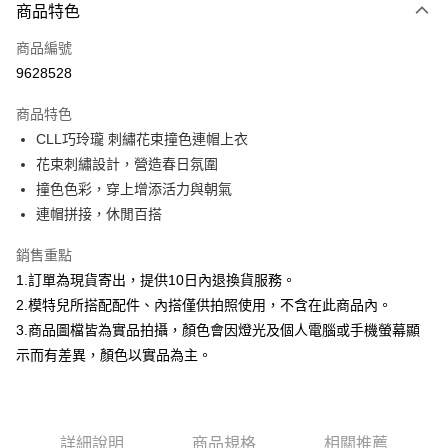
商品特色
信用卡一次付款
商品編號
信用卡分期付款
9628528
3 期 0 利率 每期
NT$266
21家銀行
商品特色
合作金庫商業銀行
第一商業銀行
超商取貨付款
CLL巧玲瓏 刺繡花束撞色連帽上衣
華南商業銀行
彰化商業銀行
花束刺繡設計，營造春日氛圍
LINE Pay
上海商業儲蓄銀行
台北富邦商業銀行
國泰世華商業銀行
兆豐國際商業銀行
撞色色彩，穿上增添活力與朝氣
Apple Pay
臺灣中小企業銀行
台中商業銀行
連帽拼接，休閒百搭
匯豐（台灣）商業銀行
華泰商業銀行
街口支付
聯邦商業銀行
遠東國際商業銀行
銷售重點
元大商業銀行
永豐商業銀行
悠遊付
1.訂單為現貨寄出，提供10日內退換貨服務。
玉山商業銀行
星展（台灣）商業銀行
2.模特兒所搭配配件、內搭僅供拍照使用，不含在此商品內。
台新國際商業銀行
中國信託商業銀行
Google Pay
3.商品圖檔皆為實品拍攝，顏色會因燈光及個人電腦或手機螢幕顯
台灣樂天信用卡公司
大哥付你分期
示而有差異，顏色以實品為主。
相關說明
【大哥付你分期使用說明】
AFTEE先享後付
1.本服務由台灣大哥大提供，台灣大哥大用戶可立即使用無須另外申請。
2.付款方式選擇「大哥付你分期」，訂單成立後會自動跳轉到大哥付的交易
相關說明
詳細說明
商品規格
相關推薦