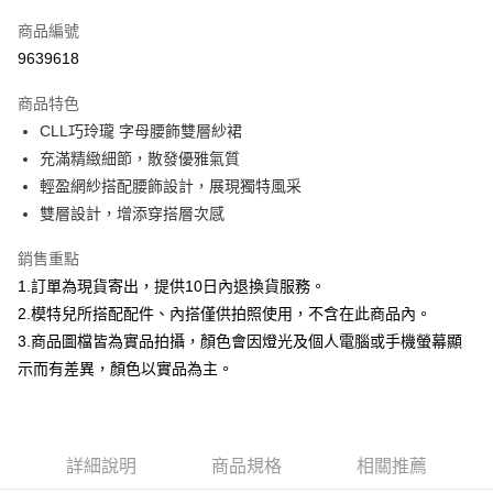
信用卡一次付款
商品編號
信用卡分期付款
9639618
3 期 0 利率 每期
NT$332
21家銀行
商品特色
合作金庫商業銀行
第一商業銀行
超商取貨付款
CLL巧玲瓏 字母腰飾雙層紗裙
華南商業銀行
彰化商業銀行
充滿精緻細節，散發優雅氣質
LINE Pay
上海商業儲蓄銀行
台北富邦商業銀行
國泰世華商業銀行
兆豐國際商業銀行
輕盈網紗搭配腰飾設計，展現獨特風采
Apple Pay
臺灣中小企業銀行
台中商業銀行
雙層設計，增添穿搭層次感
匯豐（台灣）商業銀行
華泰商業銀行
街口支付
聯邦商業銀行
遠東國際商業銀行
銷售重點
元大商業銀行
永豐商業銀行
悠遊付
1.訂單為現貨寄出，提供10日內退換貨服務。
玉山商業銀行
星展（台灣）商業銀行
2.模特兒所搭配配件、內搭僅供拍照使用，不含在此商品內。
台新國際商業銀行
中國信託商業銀行
Google Pay
3.商品圖檔皆為實品拍攝，顏色會因燈光及個人電腦或手機螢幕顯
台灣樂天信用卡公司
大哥付你分期
示而有差異，顏色以實品為主。
相關說明
【大哥付你分期使用說明】
AFTEE先享後付
1.本服務由台灣大哥大提供，台灣大哥大用戶可立即使用無須另外申請。
2.付款方式選擇「大哥付你分期」，訂單成立後會自動跳轉到大哥付的交易
相關說明
詳細說明
商品規格
相關推薦
流程，驗證手機門號後，選擇欲分期的期數、繳款截止日，確認付款後即完
【關於「AFTEE先享後付」】