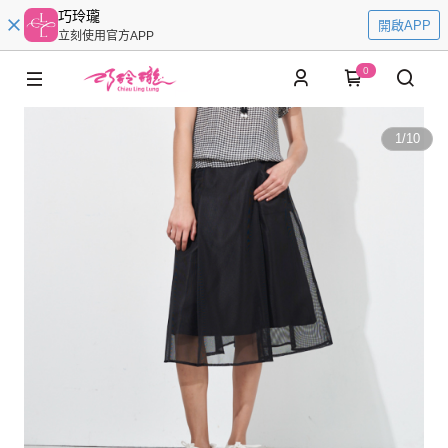
巧玲瓏
開啟APP
立刻使用官方APP
0
1
/
10