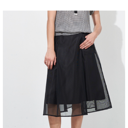
成交易。
ATM付款
AFTEE先享後付是「在收到商品之後才付款」的支付方式。 讓您購物簡單
3.實際核准額度、可分期數及費用金額請依後續交易確認頁面所載為準。
便利好安心！
4.訂單成立30分鐘內，如未前往確認交易或遇審核未通過，訂單將自動取
１．簡單：不需註冊會員、不需綁卡、不需儲值。
運送方式
消。如遇「轉專審核」未通過狀況，表示未達大哥付你分期系統評分，恕無
２．便利：只要手機號碼，簡訊認證，即可結帳。
法說明評估內容。
３．安心：先確認商品／服務後，再付款。
全家取貨付款
【繳款方式說明】
1.分期款項不併入電信帳單，「大哥付你分期」於每月結算日後寄送繳費提
每筆NT$120，滿NT$2,000(含以上)免運費
【「AFTEE先享後付」結帳流程】
醒簡訊。
１．於結帳方式選擇「AFTEE先享後付」後，將跳轉至「AFTEE先享後付」
2.透過簡訊連結打開帳單後，可選擇「超商條碼／台灣大直營門市／銀行轉
7-11取貨付款
結帳頁面，進行簡訊認證並確認金額後，即可完成結帳。
帳／街口支付／iPASS MONEY」等通路繳費。
２．訂單成立數日內，您將收到繳費通知簡訊。
每筆NT$120，滿NT$2,000(含以上)免運費
３．收到繳費通知簡訊後14天內，點擊此簡訊中的連結，可透過四大超商／
【注意事項】
ATM／網路銀行／等多元方式進行付款，方視為交易完成。
宅配
1.本服務係由「台灣大哥大股份有限公司」（以下簡稱本公司）所提供，讓
※ 請注意：結帳手續完成當下不需立刻繳費，但若您需要取消訂單，請聯絡
用戶於交易時，得透過本服務購買商品或服務，並由商店將買賣／分期付款
每筆NT$120，滿NT$2,000(含以上)免運費
購買商品的店家。未經商家同意取消之訂單仍視為有效，需透過AFTEE先享
買賣價金債權讓與本公司後，依約使用本公司帳單繳交帳款。
後付繳納相關費用。
2.基於同意付款使用「大哥付你分期」之契約關係目的，商店將以您的個人
※ 交易是否成功請以「AFTEE先享後付 」之結帳頁面顯示為準，若有關於
資料（包含姓名、電話或地址）提供予台灣大哥大進項蒐集、處理及利用，
是否繳費成功／繳費後需取消欲退款等相關疑問，請聯繫「AFTEE先享後付
由本公司與您本人進行分期帳單所需資料之確認、核對及更正。
客戶支援中心」
https://netprotections.freshdesk.com/support/home
3.完整用戶服務條款，請詳閱以下連結：
https://oppay.tw/userRule
【注意事項】
１．透過由恩沛科技股份有限公司提供之「AFTEE先享後付」服務完成之交
易，需依本服務之必要範圍內提供個人資料，並將交易相關給付款項請求債
權轉讓予恩沛科技股份有限公司。
２．關於個人資料處理事宜，請瀏覽以下網址：
https://aftee.tw/terms/#terms3