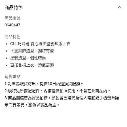
付款方式
商品特色
信用卡一次付款
商品編號
信用卡分期付款
9640447
3 期 0 利率 每期
NT$593
21家銀行
商品特色
合作金庫商業銀行
第一商業銀行
超商取貨付款
CLL巧玲瓏 愛心線條塗鴉短版上衣
華南商業銀行
彰化商業銀行
下擺釦飾造型，獨特有型
LINE Pay
上海商業儲蓄銀行
台北富邦商業銀行
國泰世華商業銀行
兆豐國際商業銀行
塗鴉造型，個性時尚
Apple Pay
臺灣中小企業銀行
台中商業銀行
百搭含棉上衣，透氣舒適
匯豐（台灣）商業銀行
華泰商業銀行
街口支付
聯邦商業銀行
遠東國際商業銀行
銷售重點
元大商業銀行
永豐商業銀行
悠遊付
1.訂單為現貨寄出，提供10日內退換貨服務。
玉山商業銀行
星展（台灣）商業銀行
2.模特兒所搭配配件、內搭僅供拍照使用，不含在此商品內。
台新國際商業銀行
中國信託商業銀行
Google Pay
3.商品圖檔皆為實品拍攝，顏色會因燈光及個人電腦或手機螢幕顯
台灣樂天信用卡公司
大哥付你分期
示而有差異，顏色以實品為主。
相關說明
【大哥付你分期使用說明】
AFTEE先享後付
1.本服務由台灣大哥大提供，台灣大哥大用戶可立即使用無須另外申請。