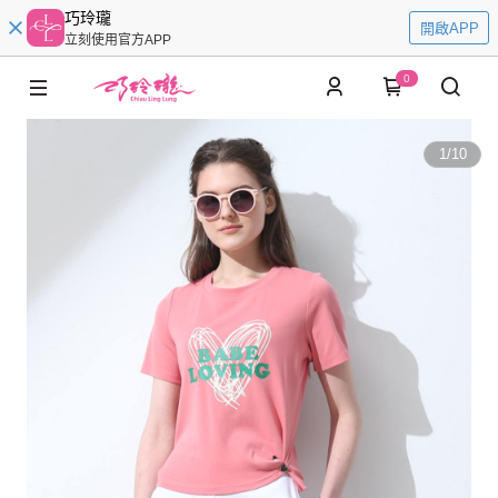
巧玲瓏
開啟APP
立刻使用官方APP
0
1
/
10