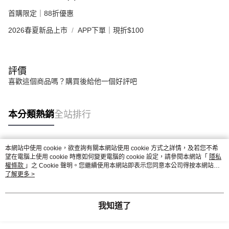
首購限定｜88折優惠
2026春夏新品上市
APP下單｜現折$100
評價
喜歡這個商品嗎？購買後給他一個好評吧
本分類熱銷
全站排行
本網站中使用 cookie，欲查詢有關本網站使用 cookie 方式之詳情，及若您不希
熱門標籤
望在電腦上使用 cookie 時應如何變更電腦的 cookie 設定，請參閱本網站「
隱私
權條款
」之 Cookie 聲明。您繼續使用本網站即表示您同意本公司得按本網站使
用條款之 Cookie 聲明使用 cookie。
了解更多 >
我知道了