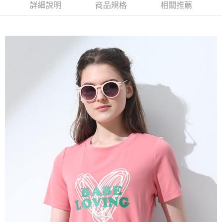
2.付款方式選擇「大哥付你分期」，訂單成立後會自動跳轉到大哥付的交易
相關說明
詳細說明
商品規格
相關推薦
流程，驗證手機門號後，選擇欲分期的期數、繳款截止日，確認付款後即完
【關於「AFTEE先享後付」】
成交易。
ATM付款
AFTEE先享後付是「在收到商品之後才付款」的支付方式。 讓您購物簡單
3.實際核准額度、可分期數及費用金額請依後續交易確認頁面所載為準。
便利好安心！
4.訂單成立30分鐘內，如未前往確認交易或遇審核未通過，訂單將自動取
１．簡單：不需註冊會員、不需綁卡、不需儲值。
運送方式
消。如遇「轉專審核」未通過狀況，表示未達大哥付你分期系統評分，恕無
２．便利：只要手機號碼，簡訊認證，即可結帳。
法說明評估內容。
３．安心：先確認商品／服務後，再付款。
全家取貨付款
【繳款方式說明】
1.分期款項不併入電信帳單，「大哥付你分期」於每月結算日後寄送繳費提
每筆NT$120，滿NT$2,000(含以上)免運費
【「AFTEE先享後付」結帳流程】
醒簡訊。
１．於結帳方式選擇「AFTEE先享後付」後，將跳轉至「AFTEE先享後付」
2.透過簡訊連結打開帳單後，可選擇「超商條碼／台灣大直營門市／銀行轉
7-11取貨付款
結帳頁面，進行簡訊認證並確認金額後，即可完成結帳。
帳／街口支付／iPASS MONEY」等通路繳費。
２．訂單成立數日內，您將收到繳費通知簡訊。
每筆NT$120，滿NT$2,000(含以上)免運費
３．收到繳費通知簡訊後14天內，點擊此簡訊中的連結，可透過四大超商／
【注意事項】
ATM／網路銀行／等多元方式進行付款，方視為交易完成。
宅配
1.本服務係由「台灣大哥大股份有限公司」（以下簡稱本公司）所提供，讓
※ 請注意：結帳手續完成當下不需立刻繳費，但若您需要取消訂單，請聯絡
用戶於交易時，得透過本服務購買商品或服務，並由商店將買賣／分期付款
每筆NT$120，滿NT$2,000(含以上)免運費
購買商品的店家。未經商家同意取消之訂單仍視為有效，需透過AFTEE先享
買賣價金債權讓與本公司後，依約使用本公司帳單繳交帳款。
後付繳納相關費用。
2.基於同意付款使用「大哥付你分期」之契約關係目的，商店將以您的個人
※ 交易是否成功請以「AFTEE先享後付 」之結帳頁面顯示為準，若有關於
資料（包含姓名、電話或地址）提供予台灣大哥大進項蒐集、處理及利用，
是否繳費成功／繳費後需取消欲退款等相關疑問，請聯繫「AFTEE先享後付
由本公司與您本人進行分期帳單所需資料之確認、核對及更正。
客戶支援中心」
https://netprotections.freshdesk.com/support/home
3.完整用戶服務條款，請詳閱以下連結：
https://oppay.tw/userRule
【注意事項】
１．透過由恩沛科技股份有限公司提供之「AFTEE先享後付」服務完成之交
易，需依本服務之必要範圍內提供個人資料，並將交易相關給付款項請求債
權轉讓予恩沛科技股份有限公司。