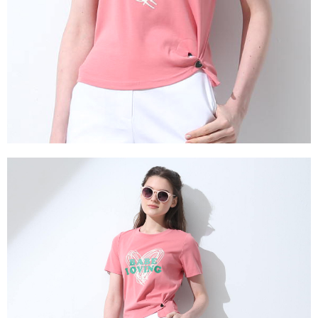
２．關於個人資料處理事宜，請瀏覽以下網址：
https://aftee.tw/terms/#terms3
３．未成年的使用者請事先徵得法定代理人或監護人之同意方可使用
「AFTEE先享後付」，若未經同意申辦者引起之損失，本公司不負相關責
任。
４．使用「AFTEE先享後付」時，將依據個別帳號之用戶狀況，依本公司即
時審查核予不同之上限額度；若仍有額度不足之情形，本公司將視審查結果
請求用戶進行身份認證。
５．嚴禁一人註冊多個帳號或使用他人資訊註冊。若發現惡意使用之情形，
恩沛科技股份有限公司將有權停止該用戶之使用額度並採取法律行動。