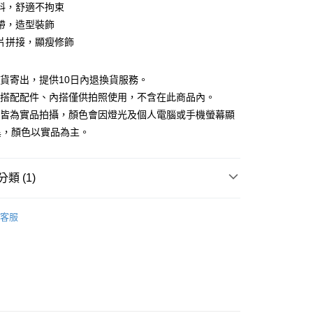
庫商業銀行
第一商業銀行
料，舒適不拘束
付款
業銀行
彰化商業銀行
帶，造型裝飾
業儲蓄銀行
台北富邦商業銀行
片拼接，顯瘦修飾
華商業銀行
兆豐國際商業銀行
小企業銀行
台中商業銀行
台灣）商業銀行
華泰商業銀行
現貨寄出，提供10日內退換貨服務。
業銀行
遠東國際商業銀行
所搭配配件、內搭僅供拍照使用，不含在此商品內。
業銀行
永豐商業銀行
檔皆為實品拍攝，顏色會因燈光及個人電腦或手機螢幕顯
業銀行
星展（台灣）商業銀行
異，顏色以實品為主。
際商業銀行
中國信託商業銀行
y
天信用卡公司
分期
類 (1)
你分期使用說明】
享後付
｜$398起
由台灣大哥大提供，台灣大哥大用戶可立即使用無須另外申請。
客服
式選擇「大哥付你分期」，訂單成立後會自動跳轉到大哥付的交易
證手機門號後，選擇欲分期的期數、繳款截止日，確認付款後即
FTEE先享後付」】
。
先享後付是「在收到商品之後才付款」的支付方式。 讓您購物簡單
准額度、可分期數及費用金額請依後續交易確認頁面所載為準。
心！
立30分鐘內，如未前往確認交易或遇審核未通過，訂單將自動取
：不需註冊會員、不需綁卡、不需儲值。
「轉專審核」未通過狀況，表示未達大哥付你分期系統評分，恕
：只要手機號碼，簡訊認證，即可結帳。
評估內容。
：先確認商品／服務後，再付款。
式說明】