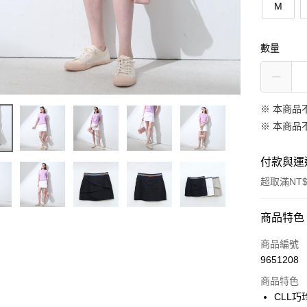
M
數量
※ 本商品
※ 本商品
付款與運
超取滿NT$
付款方式
商品特色
信用卡一
商品編號
9651208
信用卡分
商品特色
3 期 
CLL