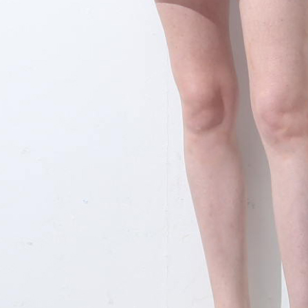
５．嚴禁
形，恩沛
動。