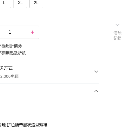
L
XL
2L
清除
紀錄
不適用折價券
不適用點數折抵
送方式
2,000免運
次付款
期付款
0 利率 每期
NT$266
21家銀行
巧玲瓏 拼色腰帶層次造型短裙