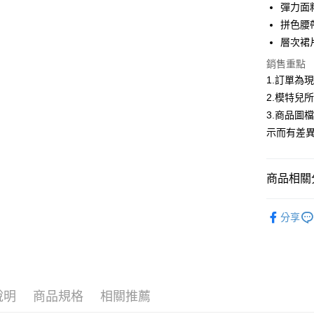
合作金
彈力面
超商取貨
華南商
拼色腰
LINE Pay
上海商
層次裙
國泰世
Apple Pay
銷售重點
臺灣中
匯豐（
1.訂單為
街口支付
聯邦商
2.模特兒
元大商
悠遊付
3.商品圖
玉山商
示而有差
台新國
Google Pa
台灣樂
大哥付你
商品相關分
相關說明
【大哥付
AFTEE先
低庫存警報
1.本服務
分享
2.付款方
相關說明
流程，驗
【關於「A
ATM付款
完成交易
AFTEE
3.實際核
便利好安
4.訂單成
１．簡單
消。如遇
２．便利
運送方式
說明
商品規格
相關推薦
無法說明
３．安心
【繳款方