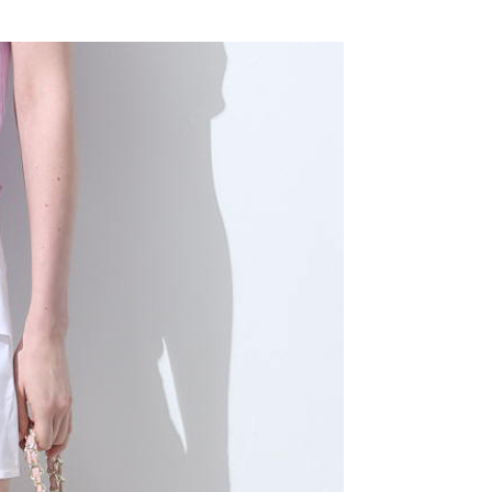
付款
項不併入電信帳單，「大哥付你分期」於每月結算日後寄送繳費提
EE先享後付」結帳流程】
20，滿NT$2,000(含以上)免運費
方式選擇「AFTEE先享後付」後，將跳轉至「AFTEE先享後
訊連結打開帳單後，可選擇「超商條碼／台灣大直營門市／銀行轉
頁面，進行簡訊認證並確認金額後，即可完成結帳。
付／iPASS MONEY」等通路繳費。
付款
成立數日內，您將收到繳費通知簡訊。
費通知簡訊後14天內，點擊此簡訊中的連結，可透過四大超商
20，滿NT$2,000(含以上)免運費
項】
網路銀行／等多元方式進行付款，方視為交易完成。
係由「台灣大哥大股份有限公司」（以下簡稱本公司）所提供，讓
：結帳手續完成當下不需立刻繳費，但若您需要取消訂單，請聯
易時，得透過本服務購買商品或服務，並由商店將買賣／分期付
的店家。未經商家同意取消之訂單仍視為有效，需透過AFTEE
金債權讓與本公司後，依約使用本公司帳單繳交帳款。
繳納相關費用。
20，滿NT$2,000(含以上)免運費
意付款使用「大哥付你分期」之契約關係目的，商店將以您的個人
否成功請以「AFTEE先享後付 」之結帳頁面顯示為準，若有關於
含姓名、電話或地址）提供予台灣大哥大進項蒐集、處理及利
功／繳費後需取消欲退款等相關疑問，請聯繫「AFTEE先享後
公司與您本人進行分期帳單所需資料之確認、核對及更正。
援中心」
https://netprotections.freshdesk.com/support/home
戶服務條款，請詳閱以下連結：
https://oppay.tw/userRule
項】
恩沛科技股份有限公司提供之「AFTEE先享後付」服務完成之
依本服務之必要範圍內提供個人資料，並將交易相關給付款項請
讓予恩沛科技股份有限公司。
個人資料處理事宜，請瀏覽以下網址：
ee.tw/terms/#terms3
年的使用者請事先徵得法定代理人或監護人之同意方可使用
E先享後付」，若未經同意申辦者引起之損失，本公司不負相關責
AFTEE先享後付」時，將依據個別帳號之用戶狀況，依本公司
核予不同之上限額度；若仍有額度不足之情形，本公司將視審查
用戶進行身份認證。