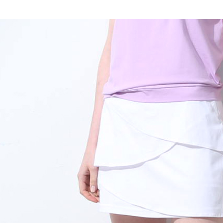
全家取貨
1.分期款
【「AFT
醒簡訊。
每筆NT$1
１．於結帳
2.透過簡
付」結帳
帳／街口支
7-11取貨
２．訂單
３．收到繳
每筆NT$1
【注意事
／ATM／
1.本服務
※ 請注意
宅配
用戶於交
絡購買商品
款買賣價
先享後付
每筆NT$1
2.基於同
※ 交易是
資料（包
是否繳費成
用，由本
付客戶支
3.完整用
【注意事
１．透過由
交易，需
求債權轉
２．關於
https://aft
３．未成
「AFTE
任。
４．使用「
即時審查
結果請求