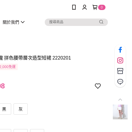
0
關於我們
瓏 拼色腰帶層次造型短裙 2220201
2,000免運
98
黑
灰