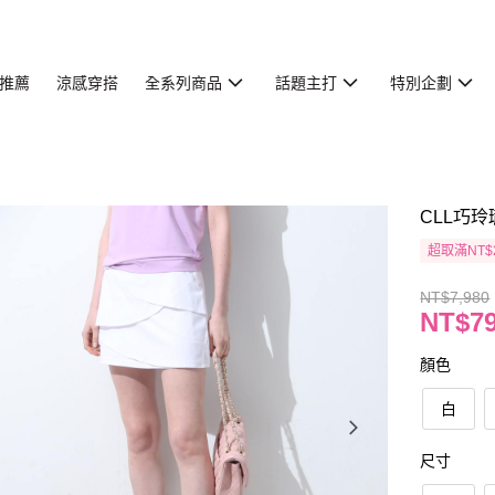
推薦
涼感穿搭
全系列商品
話題主打
特別企劃
CLL巧玲
超取滿NT$
NT$7,980
NT$7
顏色
白
尺寸