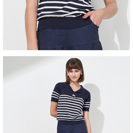
３．未成年的使用者請事先徵得法定代理人或監護人之同意方可使用
「AFTEE先享後付」，若未經同意申辦者引起之損失，本公司不負相關責
任。
４．使用「AFTEE先享後付」時，將依據個別帳號之用戶狀況，依本公司即
時審查核予不同之上限額度；若仍有額度不足之情形，本公司將視審查結果
請求用戶進行身份認證。
５．嚴禁一人註冊多個帳號或使用他人資訊註冊。若發現惡意使用之情形，
恩沛科技股份有限公司將有權停止該用戶之使用額度並採取法律行動。