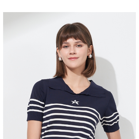
成交易。
ATM付款
AFTEE先享後付是「在收到商品之後才付款」的支付方式。 讓您購物簡單
3.實際核准額度、可分期數及費用金額請依後續交易確認頁面所載為準。
便利好安心！
4.訂單成立30分鐘內，如未前往確認交易或遇審核未通過，訂單將自動取
１．簡單：不需註冊會員、不需綁卡、不需儲值。
運送方式
消。如遇「轉專審核」未通過狀況，表示未達大哥付你分期系統評分，恕無
２．便利：只要手機號碼，簡訊認證，即可結帳。
法說明評估內容。
３．安心：先確認商品／服務後，再付款。
全家取貨付款
【繳款方式說明】
1.分期款項不併入電信帳單，「大哥付你分期」於每月結算日後寄送繳費提
每筆NT$120，滿NT$2,000(含以上)免運費
【「AFTEE先享後付」結帳流程】
醒簡訊。
１．於結帳方式選擇「AFTEE先享後付」後，將跳轉至「AFTEE先享後付」
2.透過簡訊連結打開帳單後，可選擇「超商條碼／台灣大直營門市／銀行轉
7-11取貨付款
結帳頁面，進行簡訊認證並確認金額後，即可完成結帳。
帳／街口支付／iPASS MONEY」等通路繳費。
２．訂單成立數日內，您將收到繳費通知簡訊。
每筆NT$120，滿NT$2,000(含以上)免運費
３．收到繳費通知簡訊後14天內，點擊此簡訊中的連結，可透過四大超商／
【注意事項】
ATM／網路銀行／等多元方式進行付款，方視為交易完成。
宅配
1.本服務係由「台灣大哥大股份有限公司」（以下簡稱本公司）所提供，讓
※ 請注意：結帳手續完成當下不需立刻繳費，但若您需要取消訂單，請聯絡
用戶於交易時，得透過本服務購買商品或服務，並由商店將買賣／分期付款
每筆NT$120，滿NT$2,000(含以上)免運費
購買商品的店家。未經商家同意取消之訂單仍視為有效，需透過AFTEE先享
買賣價金債權讓與本公司後，依約使用本公司帳單繳交帳款。
後付繳納相關費用。
2.基於同意付款使用「大哥付你分期」之契約關係目的，商店將以您的個人
※ 交易是否成功請以「AFTEE先享後付 」之結帳頁面顯示為準，若有關於
資料（包含姓名、電話或地址）提供予台灣大哥大進項蒐集、處理及利用，
是否繳費成功／繳費後需取消欲退款等相關疑問，請聯繫「AFTEE先享後付
由本公司與您本人進行分期帳單所需資料之確認、核對及更正。
客戶支援中心」
https://netprotections.freshdesk.com/support/home
3.完整用戶服務條款，請詳閱以下連結：
https://oppay.tw/userRule
【注意事項】
１．透過由恩沛科技股份有限公司提供之「AFTEE先享後付」服務完成之交
易，需依本服務之必要範圍內提供個人資料，並將交易相關給付款項請求債
權轉讓予恩沛科技股份有限公司。
２．關於個人資料處理事宜，請瀏覽以下網址：
https://aftee.tw/terms/#terms3