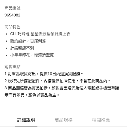
信用卡一次付款
商品編號
信用卡分期付款
9654082
3 期 0 利率 每期
NT$266
21家銀行
商品特色
合作金庫商業銀行
第一商業銀行
超商取貨付款
CLL巧玲瓏 星星條紋翻領針織上衣
華南商業銀行
彰化商業銀行
簡約設計，百搭俐落
LINE Pay
上海商業儲蓄銀行
台北富邦商業銀行
國泰世華商業銀行
兆豐國際商業銀行
針織親膚不刺
Apple Pay
臺灣中小企業銀行
台中商業銀行
小星星印花，增添造型感
匯豐（台灣）商業銀行
華泰商業銀行
街口支付
聯邦商業銀行
遠東國際商業銀行
銷售重點
元大商業銀行
永豐商業銀行
悠遊付
1.訂單為現貨寄出，提供10日內退換貨服務。
玉山商業銀行
星展（台灣）商業銀行
2.模特兒所搭配配件、內搭僅供拍照使用，不含在此商品內。
台新國際商業銀行
中國信託商業銀行
Google Pay
3.商品圖檔皆為實品拍攝，顏色會因燈光及個人電腦或手機螢幕顯
台灣樂天信用卡公司
大哥付你分期
示而有差異，顏色以實品為主。
相關說明
【大哥付你分期使用說明】
AFTEE先享後付
1.本服務由台灣大哥大提供，台灣大哥大用戶可立即使用無須另外申請。
2.付款方式選擇「大哥付你分期」，訂單成立後會自動跳轉到大哥付的交易
相關說明
詳細說明
商品規格
相關推薦
流程，驗證手機門號後，選擇欲分期的期數、繳款截止日，確認付款後即完
【關於「AFTEE先享後付」】