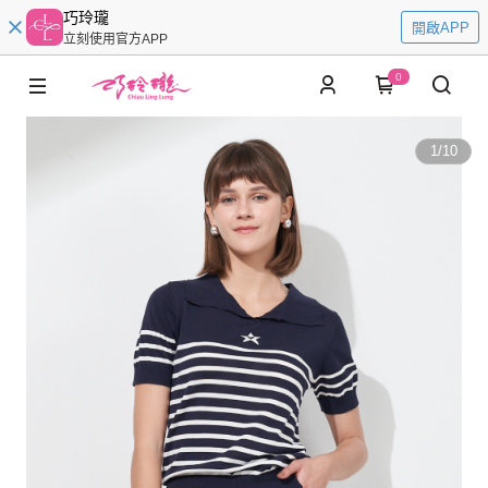
巧玲瓏
開啟APP
立刻使用官方APP
0
1
/
10