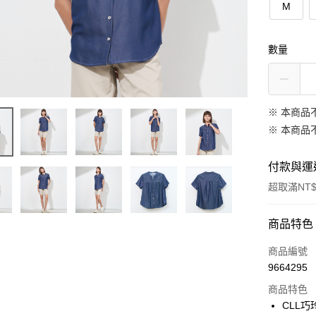
M
數量
※ 本商品
※ 本商品
付款與運
超取滿NT$
付款方式
商品特色
信用卡一
商品編號
9664295
信用卡分
商品特色
3 期 
CLL