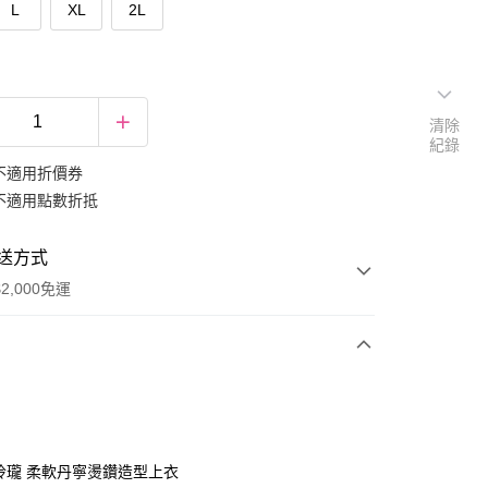
L
XL
2L
清除
紀錄
不適用折價券
不適用點數折抵
送方式
2,000免運
次付款
期付款
0 利率 每期
NT$232
21家銀行
巧玲瓏 柔軟丹寧燙鑽造型上衣