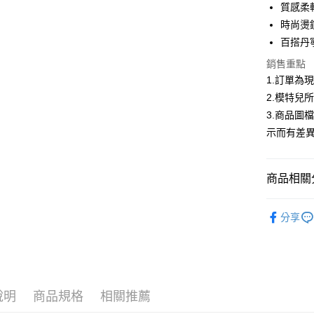
合作金
質感柔
超商取貨
華南商
時尚燙
LINE Pay
上海商
百搭丹
國泰世
Apple Pay
銷售重點
臺灣中
匯豐（
1.訂單為
街口支付
聯邦商
2.模特兒
元大商
悠遊付
3.商品圖
玉山商
示而有差
台新國
Google Pa
台灣樂
大哥付你
商品相關分
相關說明
【大哥付
AFTEE先
低庫存警報
1.本服務
分享
2.付款方
相關說明
流程，驗
【關於「A
ATM付款
完成交易
AFTEE
3.實際核
便利好安
4.訂單成
１．簡單
消。如遇
２．便利
運送方式
說明
商品規格
相關推薦
無法說明
３．安心
【繳款方