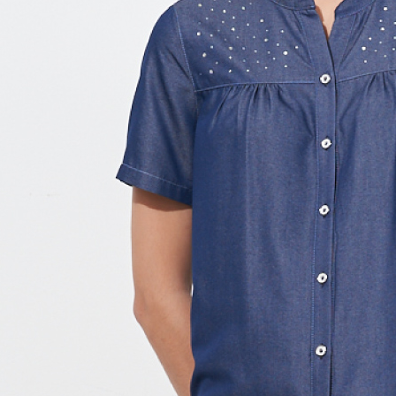
５．嚴禁
形，恩沛
動。