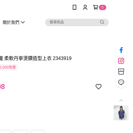
0
關於我們
瓏 柔軟丹寧燙鑽造型上衣 2343919
2,000免運
98