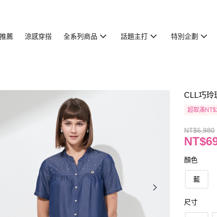
推薦
涼感穿搭
全系列商品
話題主打
特別企劃
CLL巧玲
超取滿NT$
NT$6,980
NT$6
顏色
藍
尺寸