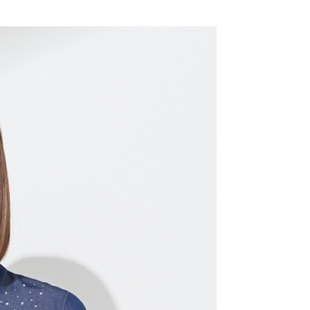
付款
項不併入電信帳單，「大哥付你分期」於每月結算日後寄送繳費提
EE先享後付」結帳流程】
20，滿NT$2,000(含以上)免運費
方式選擇「AFTEE先享後付」後，將跳轉至「AFTEE先享後
訊連結打開帳單後，可選擇「超商條碼／台灣大直營門市／銀行轉
頁面，進行簡訊認證並確認金額後，即可完成結帳。
付／iPASS MONEY」等通路繳費。
付款
成立數日內，您將收到繳費通知簡訊。
費通知簡訊後14天內，點擊此簡訊中的連結，可透過四大超商
20，滿NT$2,000(含以上)免運費
項】
網路銀行／等多元方式進行付款，方視為交易完成。
係由「台灣大哥大股份有限公司」（以下簡稱本公司）所提供，讓
：結帳手續完成當下不需立刻繳費，但若您需要取消訂單，請聯
易時，得透過本服務購買商品或服務，並由商店將買賣／分期付
的店家。未經商家同意取消之訂單仍視為有效，需透過AFTEE
金債權讓與本公司後，依約使用本公司帳單繳交帳款。
繳納相關費用。
20，滿NT$2,000(含以上)免運費
意付款使用「大哥付你分期」之契約關係目的，商店將以您的個人
否成功請以「AFTEE先享後付 」之結帳頁面顯示為準，若有關於
含姓名、電話或地址）提供予台灣大哥大進項蒐集、處理及利
功／繳費後需取消欲退款等相關疑問，請聯繫「AFTEE先享後
公司與您本人進行分期帳單所需資料之確認、核對及更正。
援中心」
https://netprotections.freshdesk.com/support/home
戶服務條款，請詳閱以下連結：
https://oppay.tw/userRule
項】
恩沛科技股份有限公司提供之「AFTEE先享後付」服務完成之
依本服務之必要範圍內提供個人資料，並將交易相關給付款項請
讓予恩沛科技股份有限公司。
個人資料處理事宜，請瀏覽以下網址：
ee.tw/terms/#terms3
年的使用者請事先徵得法定代理人或監護人之同意方可使用
E先享後付」，若未經同意申辦者引起之損失，本公司不負相關責
AFTEE先享後付」時，將依據個別帳號之用戶狀況，依本公司
核予不同之上限額度；若仍有額度不足之情形，本公司將視審查
用戶進行身份認證。