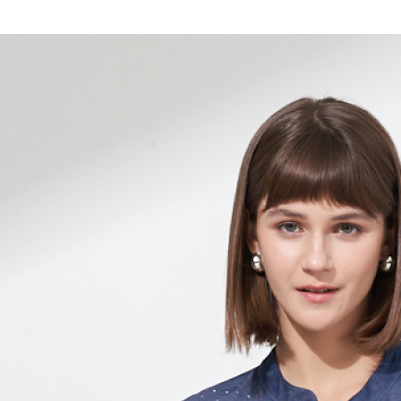
全家取貨
1.分期款
【「AFT
醒簡訊。
每筆NT$1
１．於結帳
2.透過簡
付」結帳
帳／街口支
7-11取貨
２．訂單
３．收到繳
每筆NT$1
【注意事
／ATM／
1.本服務
※ 請注意
宅配
用戶於交
絡購買商品
款買賣價
先享後付
每筆NT$1
2.基於同
※ 交易是
資料（包
是否繳費成
用，由本
付客戶支
3.完整用
【注意事
１．透過由
交易，需
求債權轉
２．關於
https://aft
３．未成
「AFTE
任。
４．使用「
即時審查
結果請求