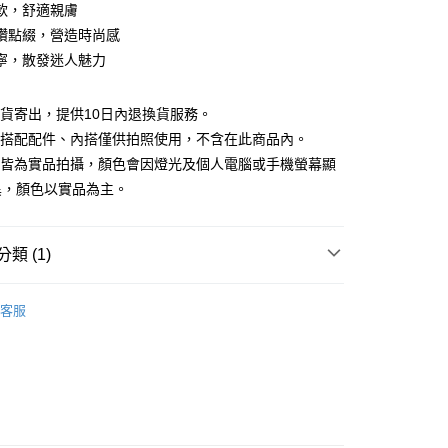
庫商業銀行
第一商業銀行
軟，舒適親膚
付款
業銀行
彰化商業銀行
鑽點綴，營造時尚感
業儲蓄銀行
台北富邦商業銀行
寧，散發迷人魅力
華商業銀行
兆豐國際商業銀行
小企業銀行
台中商業銀行
台灣）商業銀行
華泰商業銀行
現貨寄出，提供10日內退換貨服務。
業銀行
遠東國際商業銀行
所搭配配件、內搭僅供拍照使用，不含在此商品內。
業銀行
永豐商業銀行
檔皆為實品拍攝，顏色會因燈光及個人電腦或手機螢幕顯
業銀行
星展（台灣）商業銀行
異，顏色以實品為主。
際商業銀行
中國信託商業銀行
y
天信用卡公司
分期
類 (1)
你分期使用說明】
享後付
｜$398起
由台灣大哥大提供，台灣大哥大用戶可立即使用無須另外申請。
客服
式選擇「大哥付你分期」，訂單成立後會自動跳轉到大哥付的交易
證手機門號後，選擇欲分期的期數、繳款截止日，確認付款後即
FTEE先享後付」】
。
先享後付是「在收到商品之後才付款」的支付方式。 讓您購物簡單
准額度、可分期數及費用金額請依後續交易確認頁面所載為準。
心！
立30分鐘內，如未前往確認交易或遇審核未通過，訂單將自動取
：不需註冊會員、不需綁卡、不需儲值。
「轉專審核」未通過狀況，表示未達大哥付你分期系統評分，恕
：只要手機號碼，簡訊認證，即可結帳。
評估內容。
：先確認商品／服務後，再付款。
式說明】