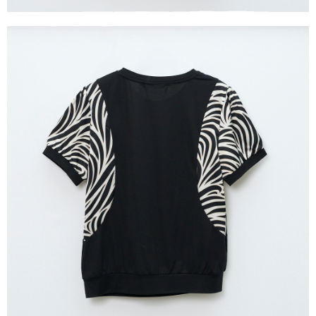
３．未成年的使用者請事先徵得法定代理人或監護人之同意方可使用
「AFTEE先享後付」，若未經同意申辦者引起之損失，本公司不負相關責
任。
４．使用「AFTEE先享後付」時，將依據個別帳號之用戶狀況，依本公司即
時審查核予不同之上限額度；若仍有額度不足之情形，本公司將視審查結果
請求用戶進行身份認證。
５．嚴禁一人註冊多個帳號或使用他人資訊註冊。若發現惡意使用之情形，
恩沛科技股份有限公司將有權停止該用戶之使用額度並採取法律行動。