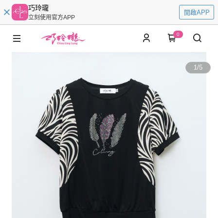
巧玲瓏
開啟APP
立刻使用官方APP
0
1
/
5