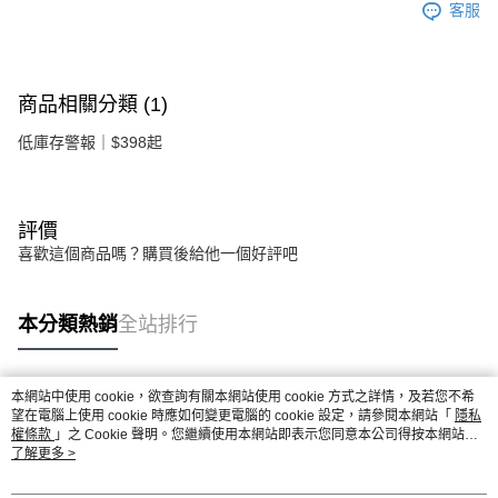
客服
商品相關分類 (1)
低庫存警報｜$398起
評價
喜歡這個商品嗎？購買後給他一個好評吧
本分類熱銷
全站排行
本網站中使用 cookie，欲查詢有關本網站使用 cookie 方式之詳情，及若您不希
熱門標籤
望在電腦上使用 cookie 時應如何變更電腦的 cookie 設定，請參閱本網站「
隱私
權條款
」之 Cookie 聲明。您繼續使用本網站即表示您同意本公司得按本網站使
用條款之 Cookie 聲明使用 cookie。
了解更多 >