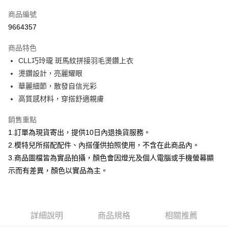
信用卡一次付款
商品編號
信用卡分期付款
9664357
3 期 0 利率 每期
NT$232
21家銀行
商品特色
合作金庫商業銀行
第一商業銀行
超商取貨付款
CLL巧玲瓏 斑馬紋拼接羽毛燙鑽上衣
華南商業銀行
彰化商業銀行
燙鑽設計，亮麗耀眼
LINE Pay
上海商業儲蓄銀行
台北富邦商業銀行
國泰世華商業銀行
兆豐國際商業銀行
華麗細節，散發自信光彩
Apple Pay
臺灣中小企業銀行
台中商業銀行
高質感材料，穿搭舒適親膚
匯豐（台灣）商業銀行
華泰商業銀行
街口支付
聯邦商業銀行
遠東國際商業銀行
銷售重點
元大商業銀行
永豐商業銀行
悠遊付
1.訂單為現貨寄出，提供10日內退換貨服務。
玉山商業銀行
星展（台灣）商業銀行
2.模特兒所搭配配件、內搭僅供拍照使用，不含在此商品內。
台新國際商業銀行
中國信託商業銀行
Google Pay
3.商品圖檔皆為實品拍攝，顏色會因燈光及個人電腦或手機螢幕顯
台灣樂天信用卡公司
大哥付你分期
示而有差異，顏色以實品為主。
相關說明
【大哥付你分期使用說明】
AFTEE先享後付
1.本服務由台灣大哥大提供，台灣大哥大用戶可立即使用無須另外申請。
2.付款方式選擇「大哥付你分期」，訂單成立後會自動跳轉到大哥付的交易
相關說明
詳細說明
商品規格
相關推薦
流程，驗證手機門號後，選擇欲分期的期數、繳款截止日，確認付款後即完
【關於「AFTEE先享後付」】