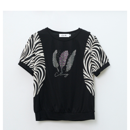
成交易。
ATM付款
AFTEE先享後付是「在收到商品之後才付款」的支付方式。 讓您購物簡單
3.實際核准額度、可分期數及費用金額請依後續交易確認頁面所載為準。
便利好安心！
4.訂單成立30分鐘內，如未前往確認交易或遇審核未通過，訂單將自動取
１．簡單：不需註冊會員、不需綁卡、不需儲值。
運送方式
消。如遇「轉專審核」未通過狀況，表示未達大哥付你分期系統評分，恕無
２．便利：只要手機號碼，簡訊認證，即可結帳。
法說明評估內容。
３．安心：先確認商品／服務後，再付款。
全家取貨付款
【繳款方式說明】
1.分期款項不併入電信帳單，「大哥付你分期」於每月結算日後寄送繳費提
每筆NT$120，滿NT$2,000(含以上)免運費
【「AFTEE先享後付」結帳流程】
醒簡訊。
１．於結帳方式選擇「AFTEE先享後付」後，將跳轉至「AFTEE先享後付」
2.透過簡訊連結打開帳單後，可選擇「超商條碼／台灣大直營門市／銀行轉
7-11取貨付款
結帳頁面，進行簡訊認證並確認金額後，即可完成結帳。
帳／街口支付／iPASS MONEY」等通路繳費。
２．訂單成立數日內，您將收到繳費通知簡訊。
每筆NT$120，滿NT$2,000(含以上)免運費
３．收到繳費通知簡訊後14天內，點擊此簡訊中的連結，可透過四大超商／
【注意事項】
ATM／網路銀行／等多元方式進行付款，方視為交易完成。
宅配
1.本服務係由「台灣大哥大股份有限公司」（以下簡稱本公司）所提供，讓
※ 請注意：結帳手續完成當下不需立刻繳費，但若您需要取消訂單，請聯絡
用戶於交易時，得透過本服務購買商品或服務，並由商店將買賣／分期付款
每筆NT$120，滿NT$2,000(含以上)免運費
購買商品的店家。未經商家同意取消之訂單仍視為有效，需透過AFTEE先享
買賣價金債權讓與本公司後，依約使用本公司帳單繳交帳款。
後付繳納相關費用。
2.基於同意付款使用「大哥付你分期」之契約關係目的，商店將以您的個人
※ 交易是否成功請以「AFTEE先享後付 」之結帳頁面顯示為準，若有關於
資料（包含姓名、電話或地址）提供予台灣大哥大進項蒐集、處理及利用，
是否繳費成功／繳費後需取消欲退款等相關疑問，請聯繫「AFTEE先享後付
由本公司與您本人進行分期帳單所需資料之確認、核對及更正。
客戶支援中心」
https://netprotections.freshdesk.com/support/home
3.完整用戶服務條款，請詳閱以下連結：
https://oppay.tw/userRule
【注意事項】
１．透過由恩沛科技股份有限公司提供之「AFTEE先享後付」服務完成之交
易，需依本服務之必要範圍內提供個人資料，並將交易相關給付款項請求債
權轉讓予恩沛科技股份有限公司。
２．關於個人資料處理事宜，請瀏覽以下網址：
https://aftee.tw/terms/#terms3