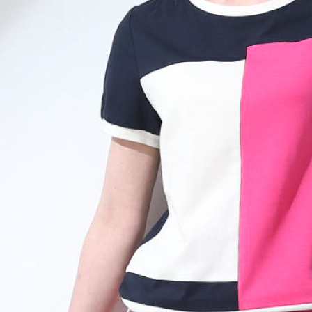
５．嚴禁
形，恩沛
動。