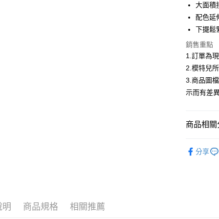
合作金
大面積
超商取貨
華南商
配色延
LINE Pay
上海商
下擺鬆
國泰世
Apple Pay
銷售重點
臺灣中
匯豐（
1.訂單為
街口支付
聯邦商
2.模特兒
元大商
悠遊付
3.商品圖
玉山商
示而有差
台新國
Google Pa
台灣樂
大哥付你
商品相關分
相關說明
【大哥付
AFTEE先
低庫存警報
1.本服務
分享
2.付款方
相關說明
流程，驗
【關於「A
ATM付款
完成交易
AFTEE
3.實際核
便利好安
4.訂單成
１．簡單
消。如遇
２．便利
運送方式
說明
商品規格
相關推薦
無法說明
３．安心
【繳款方