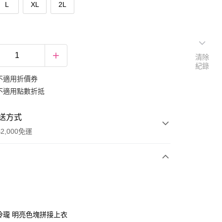
L
XL
2L
清除
紀錄
不適用折價券
不適用點數折抵
送方式
2,000免運
次付款
期付款
0 利率 每期
NT$332
21家銀行
巧玲瓏 明亮色塊拼接上衣