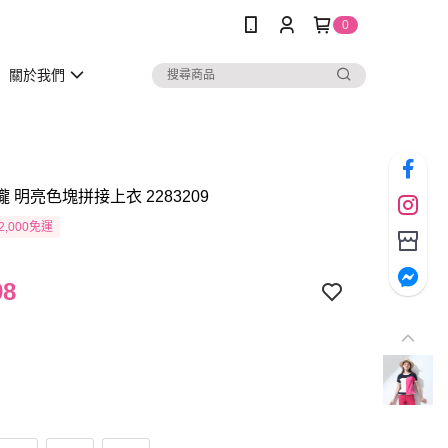
0
關於我們
瓏 明亮色塊拼接上衣 2283209
2,000免運
98