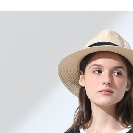
全家取貨
1.分期款
【「AFT
醒簡訊。
每筆NT$1
１．於結帳
2.透過簡
付」結帳
帳／街口支
7-11取貨
２．訂單
３．收到繳
每筆NT$1
【注意事
／ATM／
1.本服務
※ 請注意
宅配
用戶於交
絡購買商品
款買賣價
先享後付
每筆NT$1
2.基於同
※ 交易是
資料（包
是否繳費成
用，由本
付客戶支
3.完整用
【注意事
１．透過由
交易，需
求債權轉
２．關於
https://aft
３．未成
「AFTE
任。
４．使用「
即時審查
結果請求