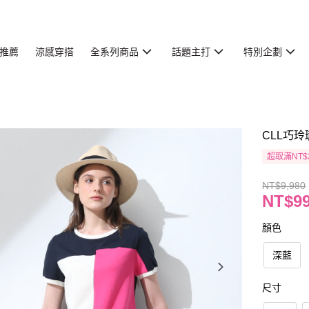
推薦
涼感穿搭
全系列商品
話題主打
特別企劃
CLL巧玲
超取滿NT$
NT$9,980
NT$9
顏色
深藍
尺寸