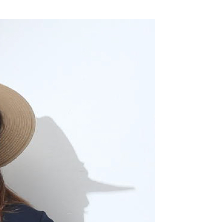
付款
項不併入電信帳單，「大哥付你分期」於每月結算日後寄送繳費提
EE先享後付」結帳流程】
20，滿NT$2,000(含以上)免運費
方式選擇「AFTEE先享後付」後，將跳轉至「AFTEE先享後
訊連結打開帳單後，可選擇「超商條碼／台灣大直營門市／銀行轉
頁面，進行簡訊認證並確認金額後，即可完成結帳。
付／iPASS MONEY」等通路繳費。
付款
成立數日內，您將收到繳費通知簡訊。
費通知簡訊後14天內，點擊此簡訊中的連結，可透過四大超商
20，滿NT$2,000(含以上)免運費
項】
網路銀行／等多元方式進行付款，方視為交易完成。
係由「台灣大哥大股份有限公司」（以下簡稱本公司）所提供，讓
：結帳手續完成當下不需立刻繳費，但若您需要取消訂單，請聯
易時，得透過本服務購買商品或服務，並由商店將買賣／分期付
的店家。未經商家同意取消之訂單仍視為有效，需透過AFTEE
金債權讓與本公司後，依約使用本公司帳單繳交帳款。
繳納相關費用。
20，滿NT$2,000(含以上)免運費
意付款使用「大哥付你分期」之契約關係目的，商店將以您的個人
否成功請以「AFTEE先享後付 」之結帳頁面顯示為準，若有關於
含姓名、電話或地址）提供予台灣大哥大進項蒐集、處理及利
功／繳費後需取消欲退款等相關疑問，請聯繫「AFTEE先享後
公司與您本人進行分期帳單所需資料之確認、核對及更正。
援中心」
https://netprotections.freshdesk.com/support/home
戶服務條款，請詳閱以下連結：
https://oppay.tw/userRule
項】
恩沛科技股份有限公司提供之「AFTEE先享後付」服務完成之
依本服務之必要範圍內提供個人資料，並將交易相關給付款項請
讓予恩沛科技股份有限公司。
個人資料處理事宜，請瀏覽以下網址：
ee.tw/terms/#terms3
年的使用者請事先徵得法定代理人或監護人之同意方可使用
E先享後付」，若未經同意申辦者引起之損失，本公司不負相關責
AFTEE先享後付」時，將依據個別帳號之用戶狀況，依本公司
核予不同之上限額度；若仍有額度不足之情形，本公司將視審查
用戶進行身份認證。