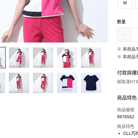
M
數量
※ 本商品
※ 本商品
付款與運
超取滿NT$
付款方式
商品特色
信用卡一
商品編號
9976562
信用卡分
商品特色
3 期 
CLL