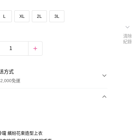
L
XL
2L
3L
清除
紀錄
送方式
2,000免運
次付款
期付款
0 利率 每期
NT$526
21家銀行
巧玲瓏 繽紛花束造型上衣
庫商業銀行
第一商業銀行