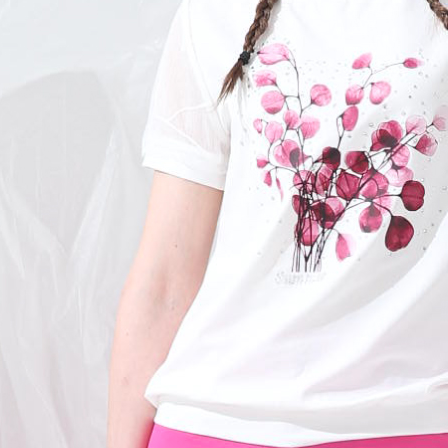
５．嚴禁
形，恩沛
動。