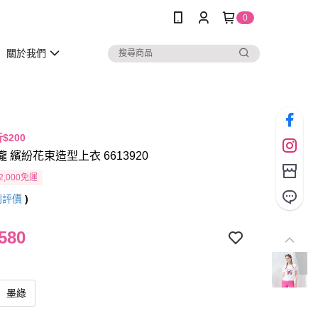
0
關於我們
折$200
瓏 繽紛花束造型上衣 6613920
2,000免運
則評價
)
580
墨綠