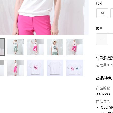
尺寸
M
數量
付款與運
超取滿NT$
付款方式
商品特色
信用卡一
商品編號
9976583
信用卡分
商品特色
3 期 
CLL
合作金