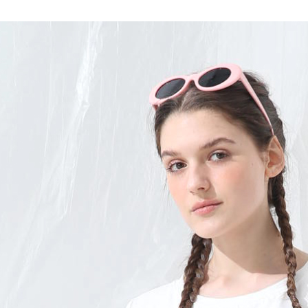
1.分期款
【「AFT
醒簡訊。
每筆NT$1
１．於結帳
2.透過簡
付」結帳
帳／街口支
7-11取貨
２．訂單
３．收到繳
每筆NT$1
【注意事
／ATM／
1.本服務
※ 請注意
宅配
用戶於交
絡購買商品
款買賣價
先享後付
每筆NT$1
2.基於同
※ 交易是
資料（包
是否繳費成
用，由本
付客戶支
3.完整用
【注意事
１．透過由
交易，需
求債權轉
２．關於
https://aft
３．未成
「AFTE
任。
４．使用「
即時審查
結果請求