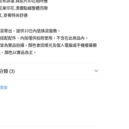
紋布拚接,與前片印花相呼應
付款
業銀行
彰化商業銀行
花束印花,燙鑽點綴整體亮眼
業儲蓄銀行
台北富邦商業銀行
工,穿著時尚舒適
華商業銀行
兆豐國際商業銀行
小企業銀行
台中商業銀行
台灣）商業銀行
華泰商業銀行
現貨寄出，提供10日內退換貨服務。
業銀行
遠東國際商業銀行
所搭配配件、內搭僅供拍照使用，不含在此商品內。
業銀行
永豐商業銀行
檔皆為實品拍攝，顏色會因燈光及個人電腦或手機螢幕顯
業銀行
星展（台灣）商業銀行
異，顏色以實品為主。
際商業銀行
中國信託商業銀行
y
天信用卡公司
分期
類 (3)
你分期使用說明】
享後付
品
精選商品
由台灣大哥大提供，台灣大哥大用戶可立即使用無須另外申請。
客服
式選擇「大哥付你分期」，訂單成立後會自動跳轉到大哥付的交易
88折優惠
證手機門號後，選擇欲分期的期數、繳款截止日，確認付款後即
FTEE先享後付」】
。
先享後付是「在收到商品之後才付款」的支付方式。 讓您購物簡單
滿額折$200
准額度、可分期數及費用金額請依後續交易確認頁面所載為準。
心！
立30分鐘內，如未前往確認交易或遇審核未通過，訂單將自動取
：不需註冊會員、不需綁卡、不需儲值。
「轉專審核」未通過狀況，表示未達大哥付你分期系統評分，恕
：只要手機號碼，簡訊認證，即可結帳。
評估內容。
：先確認商品／服務後，再付款。
式說明】
付款