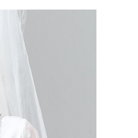
項不併入電信帳單，「大哥付你分期」於每月結算日後寄送繳費提
EE先享後付」結帳流程】
20，滿NT$2,000(含以上)免運費
方式選擇「AFTEE先享後付」後，將跳轉至「AFTEE先享後
訊連結打開帳單後，可選擇「超商條碼／台灣大直營門市／銀行轉
頁面，進行簡訊認證並確認金額後，即可完成結帳。
付／iPASS MONEY」等通路繳費。
付款
成立數日內，您將收到繳費通知簡訊。
費通知簡訊後14天內，點擊此簡訊中的連結，可透過四大超商
20，滿NT$2,000(含以上)免運費
項】
網路銀行／等多元方式進行付款，方視為交易完成。
係由「台灣大哥大股份有限公司」（以下簡稱本公司）所提供，讓
：結帳手續完成當下不需立刻繳費，但若您需要取消訂單，請聯
易時，得透過本服務購買商品或服務，並由商店將買賣／分期付
的店家。未經商家同意取消之訂單仍視為有效，需透過AFTEE
金債權讓與本公司後，依約使用本公司帳單繳交帳款。
繳納相關費用。
20，滿NT$2,000(含以上)免運費
意付款使用「大哥付你分期」之契約關係目的，商店將以您的個人
否成功請以「AFTEE先享後付 」之結帳頁面顯示為準，若有關於
含姓名、電話或地址）提供予台灣大哥大進項蒐集、處理及利
功／繳費後需取消欲退款等相關疑問，請聯繫「AFTEE先享後
公司與您本人進行分期帳單所需資料之確認、核對及更正。
援中心」
https://netprotections.freshdesk.com/support/home
戶服務條款，請詳閱以下連結：
https://oppay.tw/userRule
項】
恩沛科技股份有限公司提供之「AFTEE先享後付」服務完成之
依本服務之必要範圍內提供個人資料，並將交易相關給付款項請
讓予恩沛科技股份有限公司。
個人資料處理事宜，請瀏覽以下網址：
ee.tw/terms/#terms3
年的使用者請事先徵得法定代理人或監護人之同意方可使用
E先享後付」，若未經同意申辦者引起之損失，本公司不負相關責
AFTEE先享後付」時，將依據個別帳號之用戶狀況，依本公司
核予不同之上限額度；若仍有額度不足之情形，本公司將視審查
用戶進行身份認證。