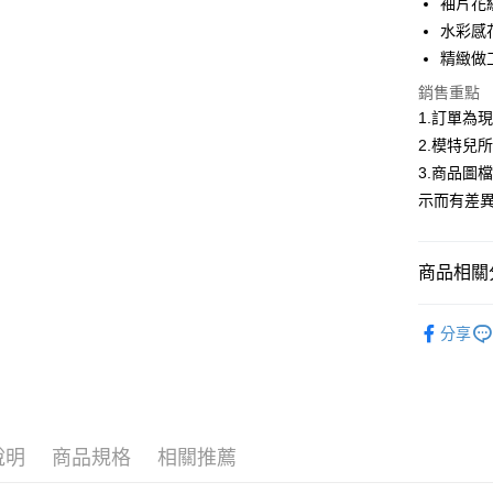
袖片花
超商取貨
華南商
水彩感
LINE Pay
上海商
精緻做
國泰世
Apple Pay
銷售重點
臺灣中
匯豐（
1.訂單為
街口支付
聯邦商
2.模特兒
元大商
悠遊付
3.商品圖
玉山商
示而有差
台新國
Google Pa
台灣樂
大哥付你
商品相關分
相關說明
【大哥付
AFTEE先
▍春夏商
1.本服務
分享
2.付款方
相關說明
首購限定｜
流程，驗
【關於「A
ATM付款
完成交易
AFTEE
精選商品｜
3.實際核
便利好安
4.訂單成
１．簡單
消。如遇
２．便利
運送方式
說明
商品規格
相關推薦
無法說明
３．安心
【繳款方
全家取貨