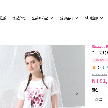
推薦
涼感穿搭
全系列商品
話題主打
特別企劃
滿$3,000
CLL巧玲
超取滿NT$
5 (
1
NT$5,980
NT$1,
顏色
桃紫