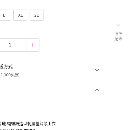
L
XL
2L
清除
紀錄
送方式
2,000免運
次付款
期付款
0 利率 每期
NT$460
21家銀行
巧玲瓏 蝴蝶結造型刺繡蕾絲領上衣
庫商業銀行
第一商業銀行