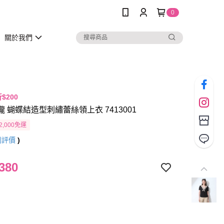
0
關於我們
折$200
瓏 蝴蝶結造型刺繡蕾絲領上衣 7413001
2,000免運
則評價
)
380