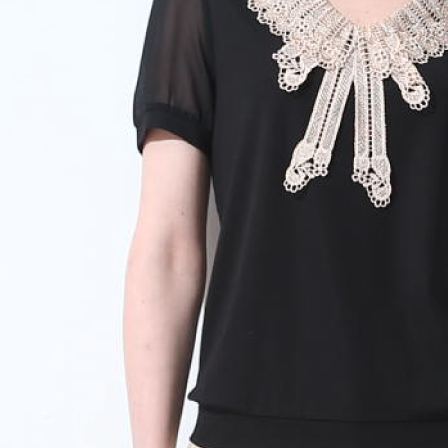
５．嚴禁
形，恩沛
動。