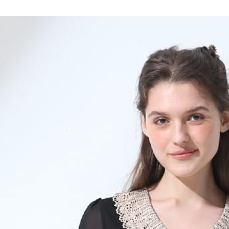
1.分期款
【「AFT
醒簡訊。
每筆NT$1
１．於結帳
2.透過簡
付」結帳
帳／街口支
7-11取貨
２．訂單
３．收到繳
每筆NT$1
【注意事
／ATM／
1.本服務
※ 請注意
宅配
用戶於交
絡購買商品
款買賣價
先享後付
每筆NT$1
2.基於同
※ 交易是
資料（包
是否繳費成
用，由本
付客戶支
3.完整用
【注意事
１．透過由
交易，需
求債權轉
２．關於
https://aft
３．未成
「AFTE
任。
４．使用「
即時審查
結果請求