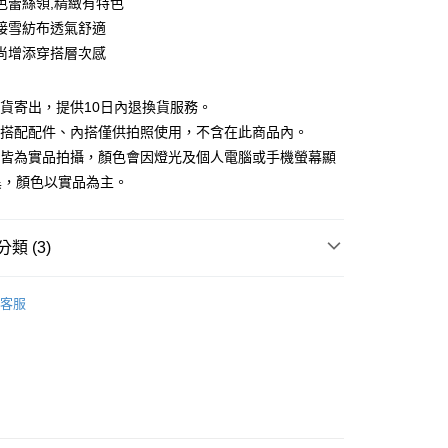
色蕾絲領,精緻有特色
付款
業銀行
彰化商業銀行
接雪紡布透氣舒適
業儲蓄銀行
台北富邦商業銀行
尚增添穿搭層次感
華商業銀行
兆豐國際商業銀行
小企業銀行
台中商業銀行
台灣）商業銀行
華泰商業銀行
現貨寄出，提供10日內退換貨服務。
業銀行
遠東國際商業銀行
所搭配配件、內搭僅供拍照使用，不含在此商品內。
業銀行
永豐商業銀行
檔皆為實品拍攝，顏色會因燈光及個人電腦或手機螢幕顯
業銀行
星展（台灣）商業銀行
異，顏色以實品為主。
際商業銀行
中國信託商業銀行
y
天信用卡公司
分期
類 (3)
你分期使用說明】
享後付
品
精選商品
由台灣大哥大提供，台灣大哥大用戶可立即使用無須另外申請。
客服
式選擇「大哥付你分期」，訂單成立後會自動跳轉到大哥付的交易
88折優惠
證手機門號後，選擇欲分期的期數、繳款截止日，確認付款後即
FTEE先享後付」】
。
先享後付是「在收到商品之後才付款」的支付方式。 讓您購物簡單
滿額折$200
准額度、可分期數及費用金額請依後續交易確認頁面所載為準。
心！
立30分鐘內，如未前往確認交易或遇審核未通過，訂單將自動取
：不需註冊會員、不需綁卡、不需儲值。
「轉專審核」未通過狀況，表示未達大哥付你分期系統評分，恕
：只要手機號碼，簡訊認證，即可結帳。
評估內容。
：先確認商品／服務後，再付款。
式說明】
付款