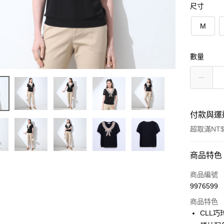
尺寸
M
數量
付款與運
超取滿NT$
付款方式
商品特色
信用卡一
商品編號
9976599
信用卡分
商品特色
3 期 
CLL
合作金