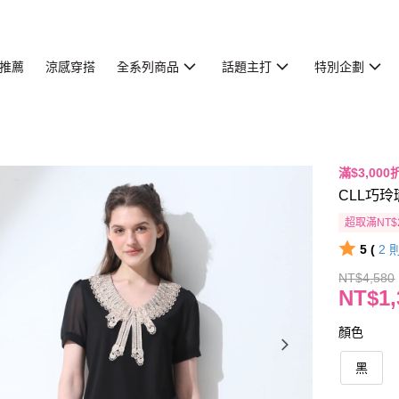
推薦
涼感穿搭
全系列商品
話題主打
特別企劃
滿$3,000
CLL巧玲
超取滿NT$
5 (
2
NT$4,580
NT$1,
顏色
黑