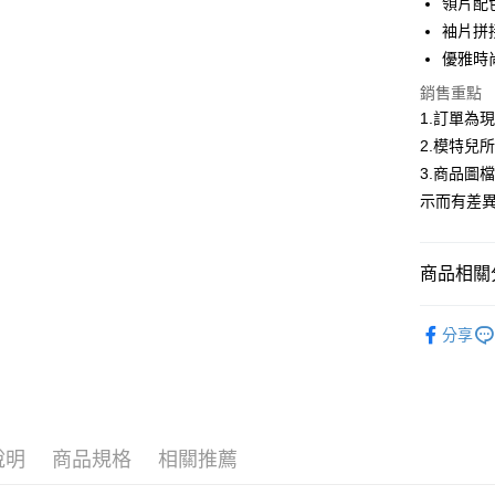
領片配
超商取貨
華南商
袖片拼
LINE Pay
上海商
優雅時
國泰世
Apple Pay
銷售重點
臺灣中
匯豐（
1.訂單為
街口支付
聯邦商
2.模特兒
元大商
悠遊付
3.商品圖
玉山商
示而有差
台新國
Google Pa
台灣樂
大哥付你
商品相關分
相關說明
【大哥付
AFTEE先
▍春夏商
1.本服務
分享
2.付款方
相關說明
首購限定｜
流程，驗
【關於「A
ATM付款
完成交易
AFTEE
精選商品｜
3.實際核
便利好安
4.訂單成
１．簡單
消。如遇
２．便利
運送方式
說明
商品規格
相關推薦
無法說明
３．安心
【繳款方
全家取貨