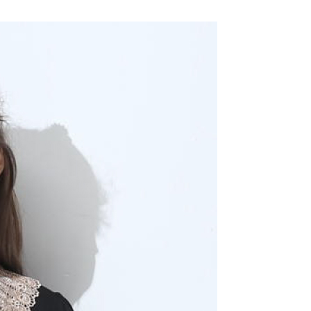
項不併入電信帳單，「大哥付你分期」於每月結算日後寄送繳費提
EE先享後付」結帳流程】
20，滿NT$2,000(含以上)免運費
方式選擇「AFTEE先享後付」後，將跳轉至「AFTEE先享後
訊連結打開帳單後，可選擇「超商條碼／台灣大直營門市／銀行轉
頁面，進行簡訊認證並確認金額後，即可完成結帳。
付／iPASS MONEY」等通路繳費。
付款
成立數日內，您將收到繳費通知簡訊。
費通知簡訊後14天內，點擊此簡訊中的連結，可透過四大超商
20，滿NT$2,000(含以上)免運費
項】
網路銀行／等多元方式進行付款，方視為交易完成。
係由「台灣大哥大股份有限公司」（以下簡稱本公司）所提供，讓
：結帳手續完成當下不需立刻繳費，但若您需要取消訂單，請聯
易時，得透過本服務購買商品或服務，並由商店將買賣／分期付
的店家。未經商家同意取消之訂單仍視為有效，需透過AFTEE
金債權讓與本公司後，依約使用本公司帳單繳交帳款。
繳納相關費用。
20，滿NT$2,000(含以上)免運費
意付款使用「大哥付你分期」之契約關係目的，商店將以您的個人
否成功請以「AFTEE先享後付 」之結帳頁面顯示為準，若有關於
含姓名、電話或地址）提供予台灣大哥大進項蒐集、處理及利
功／繳費後需取消欲退款等相關疑問，請聯繫「AFTEE先享後
公司與您本人進行分期帳單所需資料之確認、核對及更正。
援中心」
https://netprotections.freshdesk.com/support/home
戶服務條款，請詳閱以下連結：
https://oppay.tw/userRule
項】
恩沛科技股份有限公司提供之「AFTEE先享後付」服務完成之
依本服務之必要範圍內提供個人資料，並將交易相關給付款項請
讓予恩沛科技股份有限公司。
個人資料處理事宜，請瀏覽以下網址：
ee.tw/terms/#terms3
年的使用者請事先徵得法定代理人或監護人之同意方可使用
E先享後付」，若未經同意申辦者引起之損失，本公司不負相關責
AFTEE先享後付」時，將依據個別帳號之用戶狀況，依本公司
核予不同之上限額度；若仍有額度不足之情形，本公司將視審查
用戶進行身份認證。